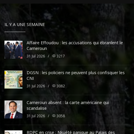
IL Y A UNE SEMAINE
Affaire Effoudou : les accusations qui ébranlent le
Cameroun
31 Jul 2026
/
3217
DGSN : les policiers ne peuvent plus confisquer les
CNI
31 Jul 2026
/
3082
Cameroun absent : la carte américaine qui
scandalise
31 Jul 2026
/
3058
RDPC en crise : Nkuété panique au Palais des