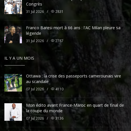
Congrès
31 Jul 2026
/
2831
Franco Baresi mort à 66 ans : l'AC Milan pleure sa
légende
31 Jul 2026
/
2787
IL Y A UN MOIS
Ottawa : la crise des passeports camerounais vire
au scandale
07 Jul 2026
/
4110
Mon édito avant France-Maroc en quart de final de
la coupe du monde
07 Jul 2026
/
3136