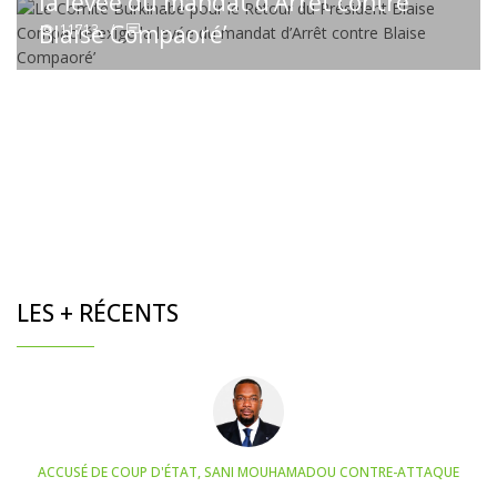
la levée du mandat d’Arrêt contre
Blaise Compaoré’
11713
/
LES + RÉCENTS
ACCUSÉ DE COUP D'ÉTAT, SANI MOUHAMADOU CONTRE-ATTAQUE