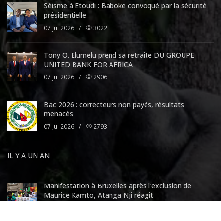
Séisme à Etoudi : Baboke convoqué par la sécurité
présidentielle
07 Jul 2026
/
3022
Tony O. Elumelu prend sa retraite DU GROUPE
UNITED BANK FOR AFRICA
07 Jul 2026
/
2906
Bac 2026 : correcteurs non payés, résultats
menacés
07 Jul 2026
/
2793
IL Y A UN AN
Manifestation à Bruxelles après l’exclusion de
Maurice Kamto, Atanga Nji réagit
07 Aug 2025
/
6045