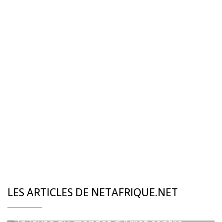
01 Aug 2016 10:24:13
BURKINA FASO
LES ARTICLES DE NETAFRIQUE.NET
Le Comité Burkinabé pour le Retour
du Président Blaise Compaoré exige